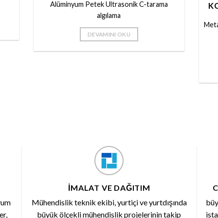
Alüminyum Petek Ultrasonik C-tarama
K
algılama
Meta
DEVAMINI OKU
İMALAT VE DAĞITIM
C
nyum
Mühendislik teknik ekibi, yurtiçi ve yurtdışında
büy
er,
büyük ölçekli mühendislik projelerinin takip
ist