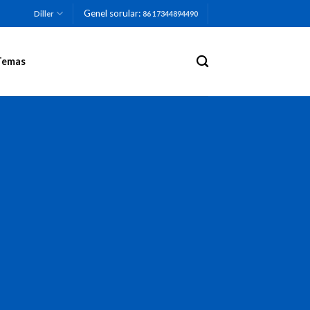
Genel sorular:
Diller
86 17344894490
Temas