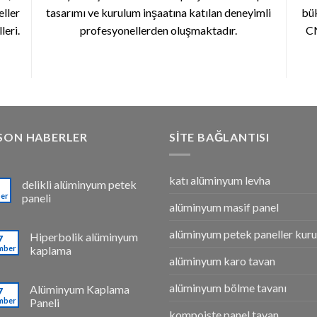
ller
tasarımı ve kurulum inşaatına katılan deneyimli
bük
leri.
profesyonellerden oluşmaktadır.
CN
SON HABERLER
SITE BAĞLANTISI
katı alüminyum levha
delikli alüminyum petek
er
paneli
alüminyum masif panel
alüminyum petek paneller kuru
Hiperbolik alüminyum
7
mber
kaplama
alüminyum karo tavan
alüminyum bölme tavanı
Alüminyum Kaplama
7
mber
Paneli
kompoiste panel tavan