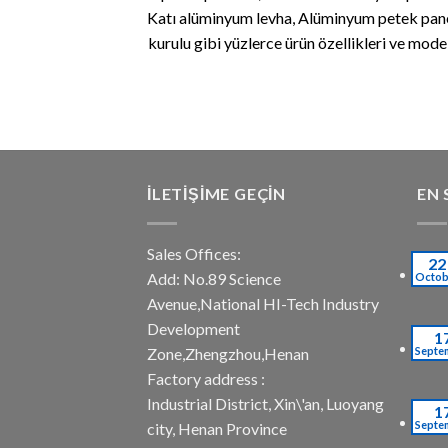
Katı alüminyum levha, Alüminyum petek pane
kurulu gibi yüzlerce ürün özellikleri ve model
İLETIŞIME GEÇIN
EN 
Sales Offices:
22
Add: No.89 Science
Octob
Avenue,National HI-Tech Industry
Development
1
Septe
Zone,Zhengzhou,Henan
Factory address :
Industrial District, Xin\'an, Luoyang
1
Septe
city, Henan Province