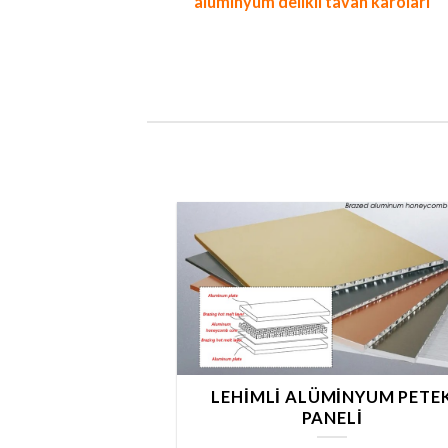
alüminyum delikli tavan karoları
LEHIMLI ALÜMINYUM PETE
PANELI