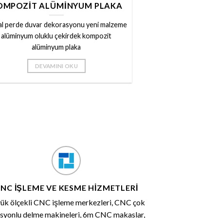
OMPOZIT ALÜMINYUM PLAKA
l perde duvar dekorasyonu yeni malzeme
alüminyum oluklu çekirdek kompozit
alüminyum plaka
DEVAMINI OKU
NC İŞLEME VE KESME HIZMETLERI
ük ölçekli CNC işleme merkezleri, CNC çok
asyonlu delme makineleri, 6m CNC makaslar,