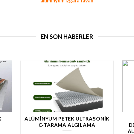
alüminyum ızgara tavan
EN SON HABERLER
K
ALÜMINYUM PETEK ULTRASONIK
C-TARAMA ALGILAMA
D
A